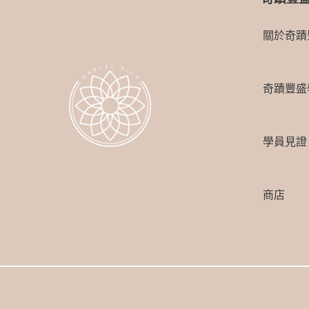
關於奇蹟
奇蹟豐盛
學員見證
商店