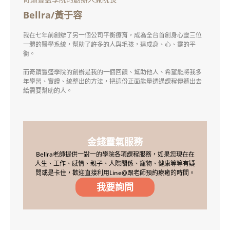
Bellra/黃于容
我在七年前創辦了另一個公司平衡療育，成為全台首創身心靈三位
一體的醫學系統，幫助了許多的人與毛孩，達成身、心、靈的平
衡。
而奇蹟豐盛學院的創辦是我的一個回饋、幫助他人、希望能將我多
年學習、實證、統整出的方法，把這份正面能量透過課程傳遞出去
給需要幫助的人。
金錢靈氣服務
Bellra老師提供一對一的學院各項課程服務，如果您現在在
人生、工作、感情、親子、人際關係、寵物、健康等等有疑
問或是卡住，歡迎直接利用Line@跟老師預約療癒的時間。
我要詢問