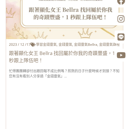
2023 / 12 /17
學習金錢靈氣
,
金錢靈氣
,
金錢靈氣Bellra
,
金錢靈氣課程
跟著顯化女王 Bellra 找回屬於你我的奇蹟豐盛，1
秒跟上隊伍吧！
忙得團團轉卻付出跟回報不成比例嗎？煎熬的日子什麼時候才到頭？不知
您有沒有看別人分享過「金錢靈氣」...