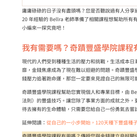
庸庸碌碌的日子沒有盡頭嗎？您是否聽說過有人分享
20 年經驗的 Bellra 老師準備了相關課程想幫助所
小編來一探究竟吧！
我有需要嗎？奇蹟豐盛學院課程
現代的人們受到種種生活的壓力和挑戰，生活成本日
靡，金錢焦慮成為了現在難以迴避的問題。奇蹟豐盛
錢壓力追著跑命運，那您一定要來見證自己的無限可
奇蹟豐盛學院課程幫助您實現個人和專業目標，由 Be
法則）的豐盛技巧。讓您除了事業方面的成就之外，
待去擁有的生命體驗，只需要您給自己一份勇氣去嘗
延伸閱讀：
從自己的一小步開始，120天種下豐盛種
奇蹟豐盛學院課程有用嗎？傳授您與金錢建立良好關