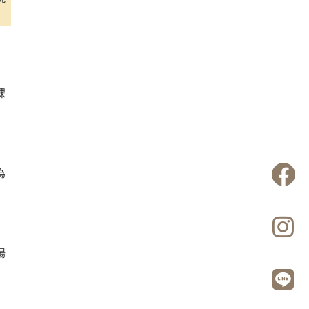
課
為
場