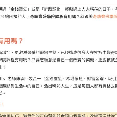
通過「金錢靈氣」或是「奇蹟顯化」輕鬆過上人人稱羨的日子，
有有金錢困擾的人，
奇蹟豐盛學院課程有用嗎？
就跟著
奇蹟豐盛學
有用嗎？
漸增加、更激烈競爭的職場生態，已經造成很多人在挫折中變得
學院課程有用嗎？只要您願意給自己一個改變的契機，擺脫被被
能！
llra 老師傳承四效合一（金錢靈氣、希塔療癒、財富金鑰、吸引
更照顧到生活中的自己，活出精彩人生，這是每個人都有資格去
試。
子！
係實用技巧，激發您的正向潛能並實現自我豐盛，改變現況就從