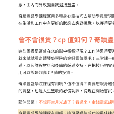
念，由內而外改變自我迎接豐盛。
奇蹟豐盛學課程運用多種身心靈技巧去幫助學員實現
在生活和工作中有更好的狀態去應對挑戰，以獲得更
會不會很貴？cp 值如何？奇蹟
這些困擾是否曾在您的腦中頻頻浮現？工作時累得要
就來試試看奇蹟豐盛學院的金錢靈氣課吧！三堂課一般以
導，以及課程材料和後續的輔導支持，在把技巧融會
用可以說是超高 CP 值的投資。
奇蹟豐盛學院課程有用嗎？值不值得？需要您親身體
的調整，也是人生豐收的必備功課，從現在開始嘗試
延伸閱讀：
不想再當月光族了？看過來，金錢靈氣課
奇蹟豐盛學院課程有用嗎？這可是通往成功的最佳捷