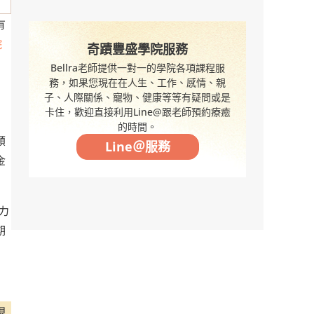
有
院
奇蹟豐盛學院服務
Bellra老師提供一對一的學院各項課程服
務，如果您現在在人生、工作、感情、親
子、人際關係、寵物、健康等等有疑問或是
卡住，歡迎直接利用Line@跟老師預約療癒
的時間。
頹
Line＠服務
金
力
期
現